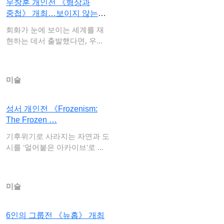
우창훈 개인전 《형상과
중첩》 개최…보이지 않는
세계의…
회화가 눈에 보이는 세계를 재
현하는 데서 출발했다면, 우창
훈 작가의 작업…
미술
성서 개인전 《Frozenism:
The Frozen …
기후위기로 사라지는 자연과 도
시를 '얼어붙은 아카이브'로 기
록하다뉴욕을 …
미술
6인의 그룹전 《뉴홉》 개최