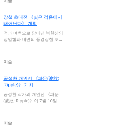
미술
장철 초대전 《빛은 검음에서
태어난다》 개최
먹과 여백으로 담아낸 북한산의
장엄함과 내면의 풍경장철 초대
전 《빛은 검…
미술
공성환 개인전 《파문(波紋;
Ripple)》 개최
공성환 작가의 개인전 《파문
(波紋; Ripple)》이 7월 10일부
터 2…
미술