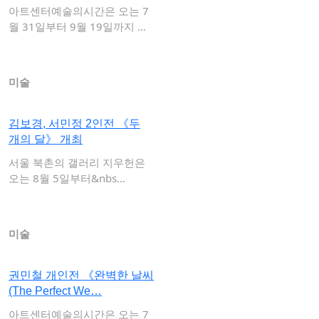
아트센터예술의시간은 오는 7
월 31일부터 9월 19일까지 전
시 《뉴홉(A…
미술
김보경, 서민정 2인전 《두
개의 달》 개최
서울 북촌의 갤러리 지우헌은
오는 8월 5일부터&nbs…
미술
권민철 개인전 《완벽한 날씨
(The Perfect We…
아트센터예술의시간은 오는 7