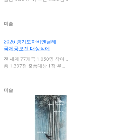
월…
미술
2026 경기도자비엔날레
국제공모전 대상작에
데이비드 …
전 세계 77개국 1,050명 참여…
총 1,397점 출품대상 1점·우수
상…
미술