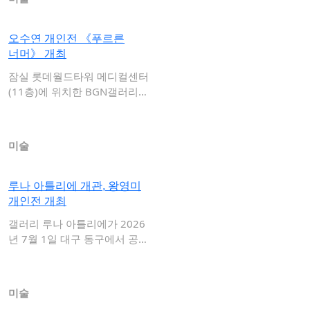
오수연 개인전 《푸르른
너머》 개최
잠실 롯데월드타워 메디컬센터
(11층)에 위치한 BGN갤러리는
오수연 개인…
미술
루나 아틀리에 개관, 왕영미
개인전 개최
갤러리 루나 아틀리에가 2026
년 7월 1일 대구 동구에서 공식
개관하고…
미술