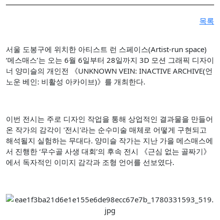
성서 개인전 《Frozenism: The Frozen Archive》 개최
목록
우창훈 개인전 《형상과 중첩》 개최…보이지 않는 세계의 생성
김인 개인전 《No Reason》 개최
서울 도봉구에 위치한 아티스트 런 스페이스(Artist-run space)
2026 경기도자비엔날레 국제공모전 대상작에 데이비드 라우어의
‘메스매스’는 오는 6월 6일부터 28일까지 3D 모션 그래픽 디자이
너 양미슬의 개인전 《UNKNOWN VEIN: INACTIVE ARCHIVE(언
노운 베인: 비활성 아카이브)》를 개최한다.
이번 전시는 주로 디자인 작업을 통해 상업적인 결과물을 만들어
온 작가의 감각이 '전시'라는 순수미술 매체로 어떻게 구현되고
해석될지 실험하는 무대다. 양미슬 작가는 지난 가을 메스매스에
서 진행한 ‘무수골 사생 대회’의 후속 전시 《근심 없는 골짜기》
에서 독자적인 이미지 감각과 조형 언어를 선보였다.