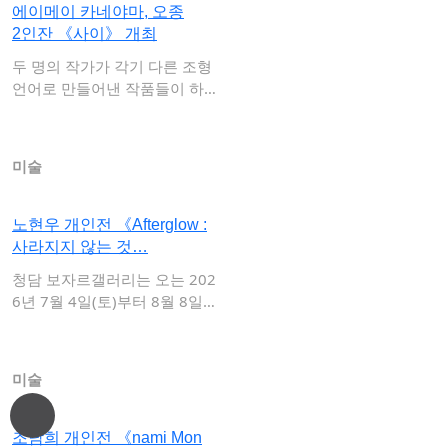
에이메이 카네야마, 오종
2인잔 《사이》 개최
두 명의 작가가 각기 다른 조형
언어로 만들어낸 작품들이 하나
의 공간에서…
미술
노현우 개인전 《Afterglow :
사라지지 않는 것…
청담 보자르갤러리는 오는 202
6년 7월 4일(토)부터 8월 8일
(토)까…
미술
조남희 개인전 《nami Mon