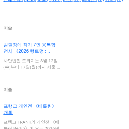
미술
발달장애 작가 7인 융복합
전시 《2026 렁트멍 : …
사단법인 도와지는 8월 12일
(수)부터 17일(월)까지 서울 종
로구 갤러…
미술
프랭크 개인전 《베를린》
개최
프랭크 FRANK의 개인전 《베
를린 Berlin》이 오는 2026년 8