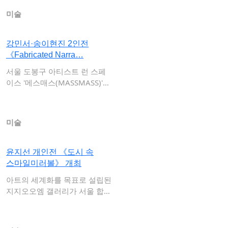
미술
강민서·송이현진 2인전
《Fabricated Narra…
서울 도봉구 아티스트 런 스페
이스 '메스매스(MASSMASS)'는
오는 …
미술
윤지선 개인전 《도시 속
스마일미러볼》 개최
아트의 세계화를 목표로 설립된
지지오오엠 갤러리가 서울 합정
역 메세나폴리…