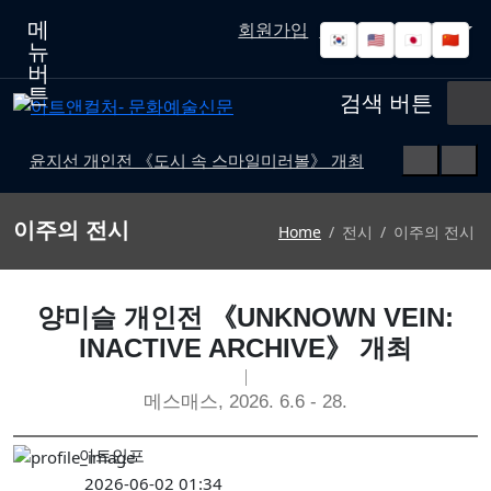
메
회원가입
로그인
고객센터
🇰🇷
🇺🇸
🇯🇵
🇨🇳
뉴
버
튼
검색 버튼
윤지선 개인전 《도시 속 스마일미러볼》 개최
'가우디: 서울에서 다시 태어나다' 개막
예술사진전 《RE: Image — Photography as Art Object》 개최
이주의 전시
Home
전시
이주의 전시
유진실 개인전 《리듬의 풍경》 개최
최형인 개인전 《서로의 자리》 개최
양미슬 개인전 《UNKNOWN VEIN:
'파인캐릭터 2026', DDP서 11월 개최
INACTIVE ARCHIVE》 개최
김소정•홍우진 2인전 《모래 가득 쥔 손》 개최
강민서·송이현진 2인전 《Fabricated Narratives 》 개최
메스매스, 2026. 6.6 - 28.
권민철 개인전 《완벽한 날씨(The Perfect Weather)》 개최
아트인포
6인의 그룹전 《뉴홉》 개최
2026-06-02 01:34
김보경, 서민정 2인전 《두 개의 달》 개최