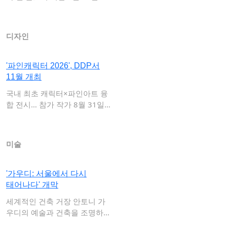
터 오는 …
디자인
'파인캐릭터 2026', DDP서
11월 개최
국내 최초 캐릭터×파인아트 융
합 전시… 참가 작가 8월 31일
까지 얼리버…
미술
'가우디: 서울에서 다시
태어나다' 개막
세계적인 건축 거장 안토니 가
우디의 예술과 건축을 조명하는
가우디재단 공…