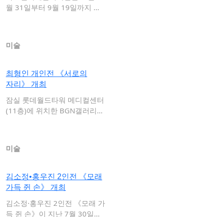
월 31일부터 9월 19일까지 권
민철 개인전 …
미술
최형인 개인전 《서로의
자리》 개최
잠실 롯데월드타워 메디컬센터
(11층)에 위치한 BGN갤러리는
최형인 개인…
미술
김소정•홍우진 2인전 《모래
가득 쥔 손》 개최
김소정·홍우진 2인전 《모래 가
득 쥔 손》이 지난 7월 30일부