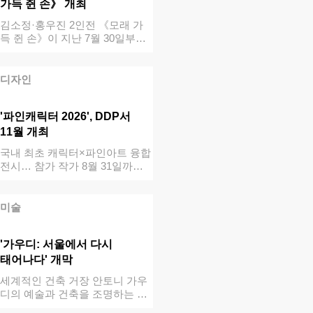
가득 쥔 손》 개최
김소정·홍우진 2인전 《모래 가
득 쥔 손》이 지난 7월 30일부터
오는 …
디자인
'파인캐릭터 2026', DDP서
11월 개최
국내 최초 캐릭터×파인아트 융합
전시… 참가 작가 8월 31일까지
얼리버…
미술
'가우디: 서울에서 다시
태어나다' 개막
세계적인 건축 거장 안토니 가우
디의 예술과 건축을 조명하는 가
우디재단 공…