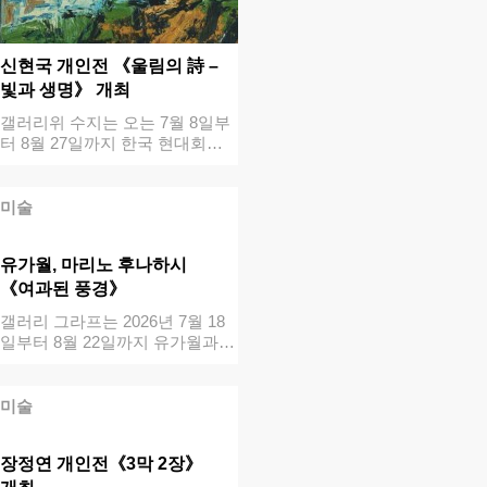
신현국 개인전 《울림의 詩 –
빛과 생명》 개최
갤러리위 수지는 오는 7월 8일부
터 8월 27일까지 한국 현대회화
의 독자…
미술
유가월, 마리노 후나하시
《여과된 풍경》
갤러리 그라프는 2026년 7월 18
일부터 8월 22일까지 유가월과
마리…
미술
장정연 개인전《3막 2장》