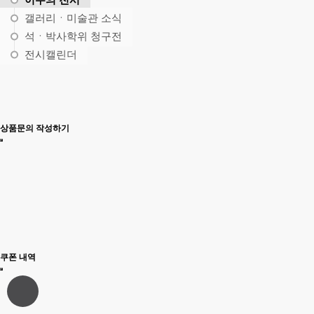
갤러리ㆍ미술관 소식
석ㆍ박사학위 청구전
전시캘린더
상품문의 작성하기
쿠폰 내역