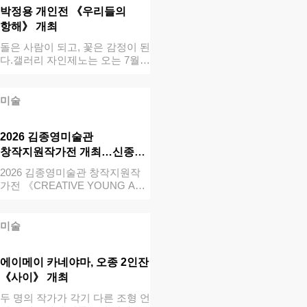
박정용 개인전 《우리들의
항해》 개최
돌은 사람이 되고, 꽃은 감정이 된
다.갤러리 자인제노는 오는 7월 1
일부…
미술
2026 김종영미술관
창작지원작가전 개최…신종훈·
유상우…
2026 김종영미술관 창작지원작
가전 《CREATIVE YOUNG ART
I…
미술
에이메이 카네야마, 오종 2인잔
《사이》 개최
두 명의 작가가 각기 다른 조형 언