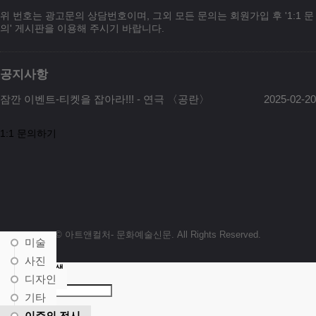
위 번호는 광고문의 상담번호이며, 그외 모든 문의는 회원가입 후 '1:1 문
의' 게시판을 이용해 주시기 바랍니다.
공지사항
잠깐 이벤트-티켓을 잡아라!!! - 연극 〈공란〉
2025-02-20
1:1 문의하기
© 아트앤컬처- 문화예술신문. All Rights Reserved.
미술
사진
전체 게시판 검색
디자인
기타
검색
이주의 전시
사용후기 작성하기