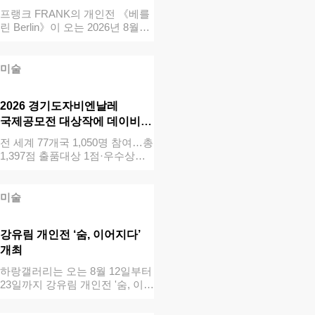
프랭크 FRANK의 개인전 《베를
린 Berlin》이 오는 2026년 8월…
미술
2026 경기도자비엔날레
국제공모전 대상작에 데이비드
…
전 세계 77개국 1,050명 참여…총
1,397점 출품대상 1점·우수상…
미술
강유림 개인전 ‘숨, 이어지다’
개최
하랑갤러리는 오는 8월 12일부터
23일까지 강유림 개인전 '숨, 이어
지…