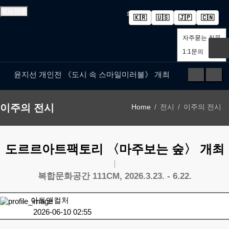
메뉴 버튼
회원가입
로그인
고객센터
🇰🇷
🇺🇸
🇯🇵
🇨🇳
자주묻는 질문
검색 버튼
1:1문의
윤지선 개인전 《도시 속 스마일미러볼》 개최
'가우디: 서울에서 다시 태어나다' 개막
예술사진전 《RE: Image — Photography as Art Object》 개최
이주의 전시
Home
전시
이주의 전시
유진실 개인전 《리듬의 풍경》 개최
최형인 개인전 《서로의 자리》 개최
도르르아트팩토리 〈마주보는 숲〉 개최
'파인캐릭터 2026', DDP서 11월 개최
김소정•홍우진 2인전 《모래 가득 쥔 손》 개최
복합문화공간 111CM, 2026.3.23. - 6.22.
강민서·송이현진 2인전 《Fabricated Narratives 》 개최
권민철 개인전 《완벽한 날씨(The Perfect Weather)》 개최
아트앤컬처
2026-06-10 02:55
6인의 그룹전 《뉴홉》 개최
김보경, 서민정 2인전 《두 개의 달》 개최