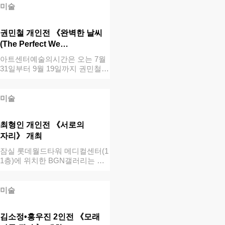
미술
권민철 개인전 《완벽한 날씨
(The Perfect We…
아트센터예술의시간은 오는 7월
31일부터 9월 19일까지 권민철
개인전 …
미술
최형인 개인전 《서로의
자리》 개최
잠실 롯데월드타워 메디컬센터(1
1층)에 위치한 BGN갤러리는 최
형인 개인…
미술
김소정•홍우진 2인전 《모래