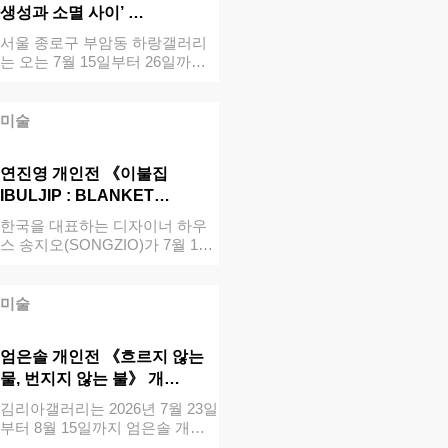
생성과 소멸 사이’ …
서울 종로구 부암동 하랑갤러리
는 오는 7월 15일부터 26일까지
김나정 …
미술
연진영 개인전 《이불집
IBULJIP : BLANKET…
한국을 대표하는 디자이너 하우
스 송지오(SONGZIO)가 7월 10
일부터…
미술
엄은솔 개인전 《흐르지 않는
물, 번지지 않는 불》 개…
김리아갤러리는 2026년 7월 23일
부터 8월 15일까지 엄은솔 개인
전 …