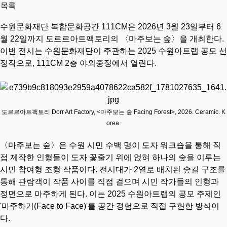
목록
성서 개인전 《Frozenism: The Frozen Archive》 개최
수원문화재단 복합문화공간 111CM은 2026년 3월 23일부터 6
우창훈 개인전 《형상과 중첩》 개최…보이지 않는 세계의 생성
월 22일까지 도르르아트팩토리의 〈마주보는 숲〉을 개최한다.
김인 개인전 《No Reason》 개최
이번 전시는 수원문화재단이 주관하는 2025 수원아트랩 공모 선
2026 경기도자비엔날레 국제공모전 대상작에 데이비드 라우어의
정작으로, 111CM 2층 야외중정에서 열린다.
도르르아트팩토리 Dorr Art Factory, <마주보는 숲 Facing Forest>, 2026. Ceramic. K
orea.
〈마주보는 숲〉은 수원 시민 수백 명이 도자 워크숍을 통해 직
접 제작한 인형들이 도자 꽃줄기 위에 얹혀 하나의 숲을 이루는
시민 참여형 조형 작품이다. 전시대가 2열로 배치된 숲길 구조를
통해 관람객이 작품 사이를 직접 걸으며 시민 작가들의 인형과
정면으로 마주하게 된다. 이는 2025 수원아트랩의 공모 주제인
'마주하기(Face to Face)'를 공간 경험으로 직접 구현한 방식이
다.