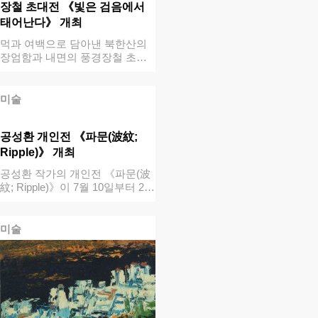
장철 초대전 《빛은 검음에서
태어난다》 개최
먹과 여백으로 담아낸 북한산의
장엄함과 내면의 풍경장철 초대
전 《빛은 검…
미술
공성환 개인전 《파문(波紋;
Ripple)》 개최
공성환 작가의 개인전 《파문(波
紋; Ripple)》이 7월 10일부터 2…
미술