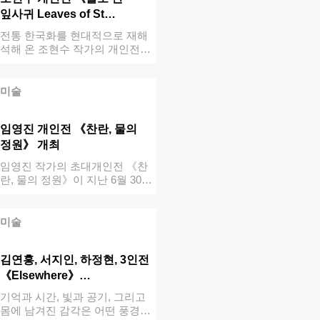
잎사귀 Leaves of St…
전통 한국화를 현대적으로 재해
석해 온 조현수 작가의 개인전
《돌로 된 잎…
미술
임영진 개인전 《찬란, 물의
정원》 개최
임영진 작가의 초대개인전 《찬
란, 물의 정원》이 지난 6월 30…
미술
김연홍, 서지인, 하정현, 3인전
《Elsewhere》…
기억과 시간, 빛과 공기, 그리고
몸에 남겨진 감각은 어떤 풍경으