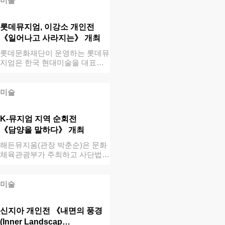
미술
롯데뮤지엄, 이강소 개인전
《일어나고 사라지는》 개최
롯데문화재단이 운영하는 롯데뮤
지엄은 한국 현대미술을 대표하
는 거장 이강소…
미술
K-뮤지엄 지역 순회전
《담양을 말하다》 개최
해든뮤지움(관장 박춘순)은 문화
체육관광부가 주최하고 사단법인
한국박물관협…
미술
신지아 개인전 《내면의 풍경
(Inner Landscap…