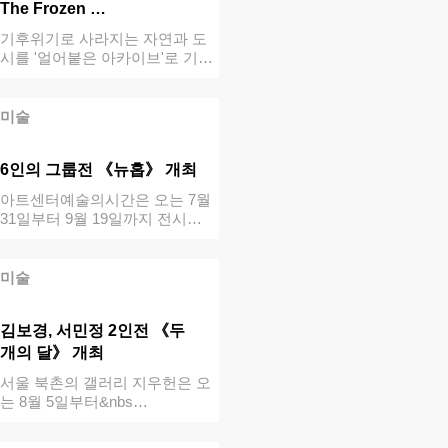
The Frozen …
기후위기로 사라지는 자연과 도
시를 '얼어붙은 아카이브'로 기록
하다뉴욕을 …
미술
6인의 그룹전 《뉴홉》 개최
아트센터예술의시간은 오는 7월
31일부터 9월 19일까지 전시
《뉴홉(A…
미술
김보경, 서민정 2인전 《두
개의 달》 개최
서울 북촌의 갤러리 지우헌은 오
는 8월 5일부터&nbs…