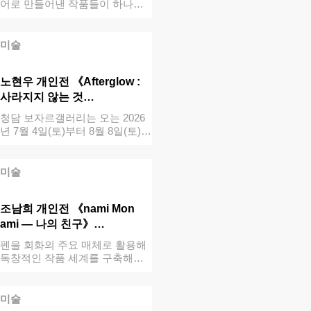
어로 만들어낸 작품들이 하나의
공간에서…
미술
노현우 개인전 《Afterglow :
사라지지 않는 것…
청담 보자르갤러리는 오는 2026
년 7월 4일(토)부터 8월 8일(토)
까…
미술
조남희 개인전 《nami Mon
ami — 나의 친구》…
펜을 회화의 주요 매체로 활용해
독창적인 작품 세계를 구축해온
작가&nb…
미술