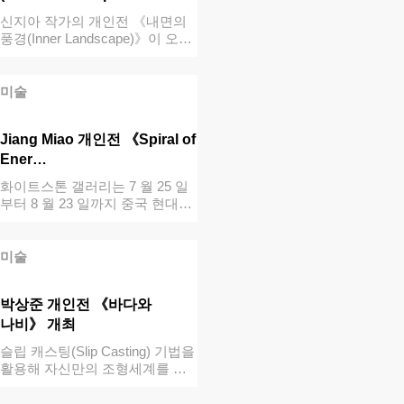
신지아 작가의 개인전 《내면의
풍경(Inner Landscape)》이 오…
미술
Jiang Miao 개인전 《Spiral of
Ener…
화이트스톤 갤러리는 7 월 25 일
부터 8 월 23 일까지 중국 현대
미…
미술
박상준 개인전 《바다와
나비》 개최
슬립 캐스팅(Slip Casting) 기법을
활용해 자신만의 조형세계를 …