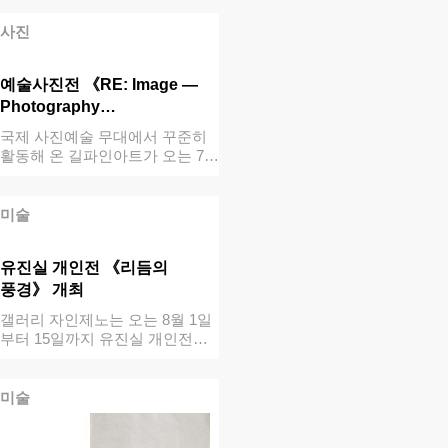
사진
예술사진전 《RE: Image —
Photography…
국제 사진예술 무대에서 꾸준히
활동해 온 길파인아트가 오는 7월
31일부…
미술
유진실 개인전 《리듬의
풍경》 개최
갤러리 자인제노는 오는 8월 1일
부터 15일까지 유진실 개인전
《리듬의 …
미술