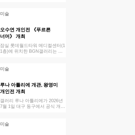
로 다시…
미술
오수연 개인전 《푸르른
너머》 개최
잠실 롯데월드타워 메디컬센터(1
1층)에 위치한 BGN갤러리는 오
수연 개인…
미술
루나 아틀리에 개관, 왕영미
개인전 개최
갤러리 루나 아틀리에가 2026년
7월 1일 대구 동구에서 공식 개관
하고…
미술