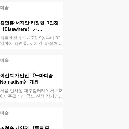
미술
김연홍·서지인·하정현, 3인전
《Elsewhere》 개…
히든엠갤러리가 7월 9일부터 30
일까지 김연홍, 서지인, 하정현 작
가의 …
미술
이선희 개인전 《노마디즘
Nomadism》 개최
서울 인사동 제주갤러리에서 202
6 제주갤러리 공모 선정 작가인
이선희의…
미술
조현수 개인전 《돌로 된