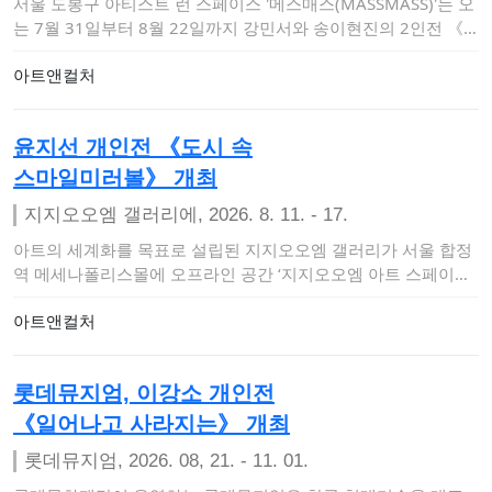
서울 도봉구 아티스트 런 스페이스 '메스매스(MASSMASS)'는 오
는 7월 31일부터 8월 22일까지 강민서와 송이현진의 2인전 《F
abric…
아트앤컬처
윤지선 개인전 《도시 속
스마일미러볼》 개최
지지오오엠 갤러리에, 2026. 8. 11. - 17.
아트의 세계화를 목표로 설립된 지지오오엠 갤러리가 서울 합정
역 메세나폴리스몰에 오프라인 공간 ‘지지오오엠 아트 스페이스
앤 갤러리’를 개관하고 …
아트앤컬처
롯데뮤지엄, 이강소 개인전
《일어나고 사라지는》 개최
롯데뮤지엄, 2026. 08, 21. - 11. 01.