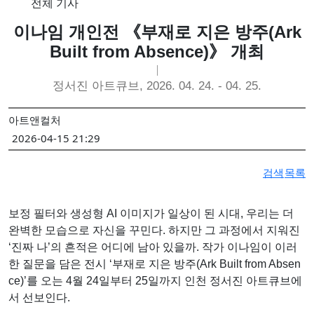
전체 기사
김소정•홍우진 2인전 《모래 가득 쥔 손》 개최
이나임 개인전 《부재로 지은 방주(Ark
강민서·송이현진 2인전 《Fabricated Narratives 》 개최
Built from Absence)》 개최
권민철 개인전 《완벽한 날씨(The Perfect Weather)》 개최
6인의 그룹전 《뉴홉》 개최
정서진 아트큐브, 2026. 04. 24. - 04. 25.
김보경, 서민정 2인전 《두 개의 달》 개최
아트앤컬처
성서 개인전 《Frozenism: The Frozen Archive》 개최
2026-04-15 21:29
우창훈 개인전 《형상과 중첩》 개최…보이지 않는 세계의 생성
김인 개인전 《No Reason》 개최
검색
목록
2026 경기도자비엔날레 국제공모전 대상작에 데이비드 라우어의
보정 필터와 생성형 AI 이미지가 일상이 된 시대, 우리는 더
완벽한 모습으로 자신을 꾸민다. 하지만 그 과정에서 지워진
‘진짜 나’의 흔적은 어디에 남아 있을까. 작가 이나임이 이러
한 질문을 담은 전시 ‘부재로 지은 방주(Ark Built from Absen
ce)’를 오는 4월 24일부터 25일까지 인천 정서진 아트큐브에
서 선보인다.