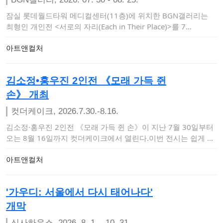
잠실 롯데월드타워 메디컬센터(11층)에 위치한 BGN갤러리는
최형인 개인전 <서로의 자리(Each in Their Place)>를 7…
아트앤컬처
김소정•홍우진 2인전 《모래 가득 쥔
손》 개최
컷더케이크, 2026.7.30.-8.16.
김소정·홍우진 2인전 《모래 가득 쥔 손》이 지난 7월 30일부터
오는 8월 16일까지 컷더케이크에서 열린다.이번 전시는 쉽게 붙
잡히지 않는 불…
아트앤컬처
'가우디: 서울에서 다시 태어나다'
개막
신사하우스, 2026. 8. 1. - 10. 31.