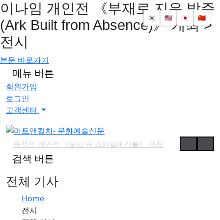
이나임 개인전 《부재로 지은 방주
🇰🇷
🇺🇸
🇯🇵
🇨🇳
(Ark Built from Absence)》 개최 >
전시
본문 바로가기
메뉴 버튼
회원가입
로그인
고객센터
윤지선 개인전 《도시 속 스마일미러볼》 개최
검색 버튼
'가우디: 서울에서 다시 태어나다' 개막
예술사진전 《RE: Image — Photography as Art Object》 개최
전체 기사
유진실 개인전 《리듬의 풍경》 개최
Home
최형인 개인전 《서로의 자리》 개최
전시
'파인캐릭터 2026', DDP서 11월 개최