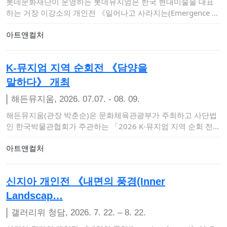
롯데문화재단이 운영하는 롯데뮤지엄은 한국 현대미술을 대표
하는 거장 이강소의 개인전 《일어나고 사라지는(Emergence an
d Dissoluti…
아트앤컬처
K-뮤지엄 지역 순회전 《담양을
말하다》 개최
해든뮤지움, 2026. 07.07. - 08. 09.
해든뮤지움(관장 박춘순)은 문화체육관광부가 주최하고 사단법
인 한국박물관협회가 주관하는 「2026 K-뮤지엄 지역 순회 전시
및 투어 지원사업」에…
아트앤컬처
신지아 개인전 《내면의 풍경(Inner
Landscap…
갤러리위 청담, 2026. 7. 22. – 8. 22.