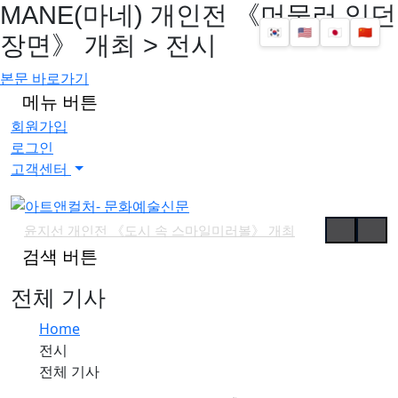
MANE(마네) 개인전 《머물러 있던
🇰🇷
🇺🇸
🇯🇵
🇨🇳
장면》 개최 > 전시
본문 바로가기
메뉴 버튼
회원가입
로그인
고객센터
윤지선 개인전 《도시 속 스마일미러볼》 개최
검색 버튼
'가우디: 서울에서 다시 태어나다' 개막
예술사진전 《RE: Image — Photography as Art Object》 개최
전체 기사
유진실 개인전 《리듬의 풍경》 개최
Home
최형인 개인전 《서로의 자리》 개최
전시
'파인캐릭터 2026', DDP서 11월 개최
전체 기사
김소정•홍우진 2인전 《모래 가득 쥔 손》 개최