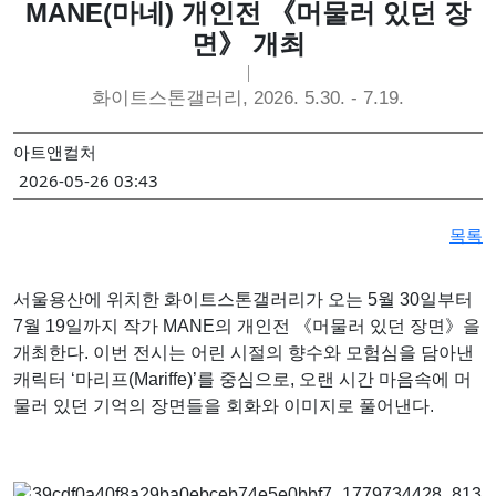
MANE(마네) 개인전 《머물러 있던 장
강민서·송이현진 2인전 《Fabricated Narratives 》 개최
면》 개최
권민철 개인전 《완벽한 날씨(The Perfect Weather)》 개최
6인의 그룹전 《뉴홉》 개최
화이트스톤갤러리, 2026. 5.30. - 7.19.
김보경, 서민정 2인전 《두 개의 달》 개최
아트앤컬처
성서 개인전 《Frozenism: The Frozen Archive》 개최
2026-05-26 03:43
우창훈 개인전 《형상과 중첩》 개최…보이지 않는 세계의 생성
김인 개인전 《No Reason》 개최
목록
2026 경기도자비엔날레 국제공모전 대상작에 데이비드 라우어의
서울용산에 위치한 화이트스톤갤러리가 오는 5월 30일부터
7월 19일까지 작가
MANE
의 개인전 《머물러 있던 장면》을
개최한다. 이번 전시는 어린 시절의 향수와 모험심을 담아낸
캐릭터 ‘마리프(Mariffe)’를 중심으로, 오랜 시간 마음속에 머
물러 있던 기억의 장면들을 회화와 이미지로 풀어낸다.