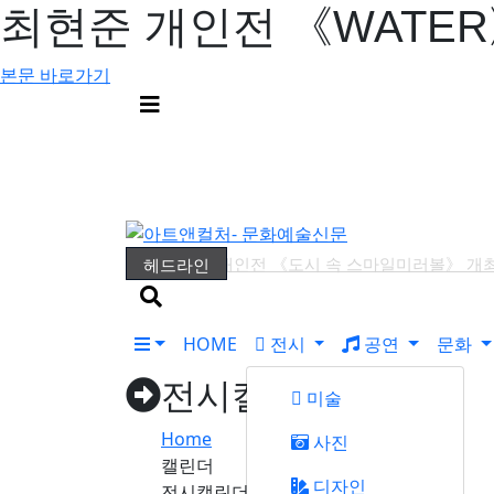
최현준 개인전 《WATER
본문 바로가기
메
뉴
버
튼
윤지선 개인전 《도시 속 스마일미러볼》 개
헤드라인
검
예술사진전 《RE: Image — Photography as 
색
'파인캐릭터 2026', DDP서 11월 개최
버
HOME
전시
공연
문화
튼
권민철 개인전 《완벽한 날씨(The Perfect We
전시캘린더
성서 개인전 《Frozenism: The Frozen Arch
미술
김인 개인전 《No Reason》 개최
20
Home
사진
캘린더
디자인
전시캘린더