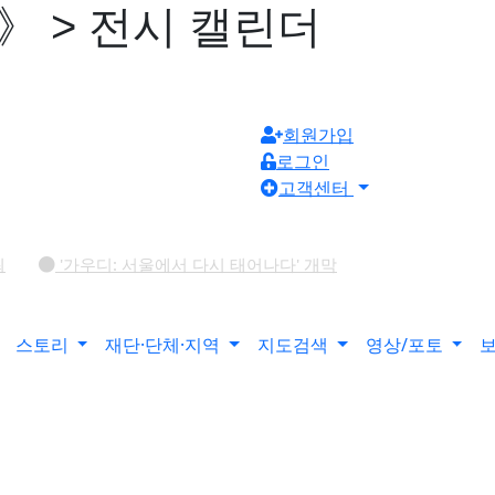
》 > 전시 캘린더
회원가입
로그인
고객센터
최
'가우디: 서울에서 다시 태어나다' 개막
Art Object》 개최
유진실 개인전 《리듬의 풍경》 개최
김소정•홍우진 2인전 《모래 가득 쥔 손》 개최
강민서·송이현진 2
스토리
재단·단체·지역
지도검색
영상/포토
ather)》 개최
6인의 그룹전 《뉴홉》 개최
김보경, 서
ive》 개최
우창훈 개인전 《형상과 중첩》 개최…보이지 않는 
26 경기도자비엔날레 국제공모전 대상작에 데이비드 라우어의 ‘펀치카