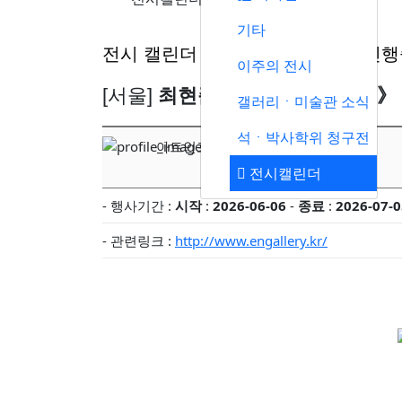
기타
전시 캘린더 등록(현재 무료등록 진행
이주의 전시
[서울]
최현준 개인전 《WATER》
갤러리ㆍ미술관 소식
석ㆍ박사학위 청구전
아트인포
전시캘린더
- 행사기간 :
시작
:
2026-06-06
-
종료
:
2026-07-0
- 관련링크 :
http://www.engallery.kr/