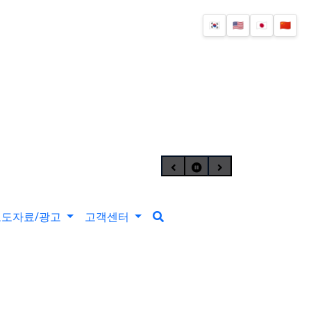
🇰🇷
🇺🇸
🇯🇵
🇨🇳
최형인 개인전 《서로의 자리》 개최
인전 《Fabricated Narratives 》 개최
보도자료/광고
고객센터
민정 2인전 《두 개의 달》 개최
세계의 생성과 에너지를 회화로 풀어내다
드 하우스’ 선정