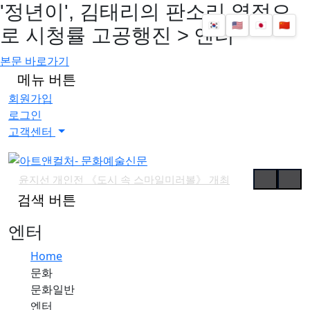
'정년이', 김태리의 판소리 열정으
🇰🇷
🇺🇸
🇯🇵
🇨🇳
로 시청률 고공행진 > 엔터
본문 바로가기
메뉴 버튼
회원가입
로그인
고객센터
윤지선 개인전 《도시 속 스마일미러볼》 개최
검색 버튼
'가우디: 서울에서 다시 태어나다' 개막
예술사진전 《RE: Image — Photography as Art Object》 개최
엔터
유진실 개인전 《리듬의 풍경》 개최
Home
최형인 개인전 《서로의 자리》 개최
문화
'파인캐릭터 2026', DDP서 11월 개최
문화일반
김소정•홍우진 2인전 《모래 가득 쥔 손》 개최
엔터