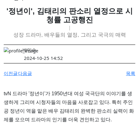
강민서·송이현진 2인전 《Fabricated Narratives 》 개최
'정년이', 김태리의 판소리 열정으로 시
권민철 개인전 《완벽한 날씨(The Perfect Weather)》 개최
청률 고공행진
6인의 그룹전 《뉴홉》 개최
김보경, 서민정 2인전 《두 개의 달》 개최
성장 드라마, 배우들의 열정, 그리고 국극의 매력
성서 개인전 《Frozenism: The Frozen Archive》 개최
박민수
우창훈 개인전 《형상과 중첩》 개최…보이지 않는 세계의 생성
2024-10-25 14:52
김인 개인전 《No Reason》 개최
2026 경기도자비엔날레 국제공모전 대상작에 데이비드 라우어의
이전글
다음글
목록
tvN 드라마 '정년이'가 1950년대 여성 국극단의 이야기를 생
생하게 그리며 시청자들의 마음을 사로잡고 있다. 특히 주인
공 정년이 역을 맡은 배우 김태리의 완벽한 판소리 실력이 화
제를 모으며 드라마의 인기를 더욱 견인하고 있다.