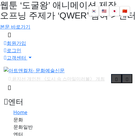
웹툰 ‘도굴왕’ 애니메이션 제작…
🇰🇷
🇺🇸
🇯🇵
🇨🇳
오프닝 주제가 ‘QWER’ 참여 > 엔터
본문 바로가기
메
뉴
회원가입
버
로그인
튼
고객센터
윤지선 개인전 《도시 속 스마일미러볼》 개최
검
'가우디: 서울에서 다시 태어나다' 개막
색
예술사진전 《RE: Image — Photography as Art Object》 
버
엔터
튼
유진실 개인전 《리듬의 풍경》 개최
Home
최형인 개인전 《서로의 자리》 개최
문화
'파인캐릭터 2026', DDP서 11월 개최
문화일반
김소정•홍우진 2인전 《모래 가득 쥔 손》 개최
엔터