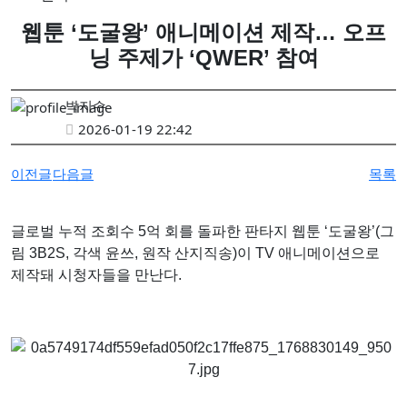
강민서·송이현진 2인전 《Fabricated Narratives 》 개최
웹툰 ‘도굴왕’ 애니메이션 제작… 오프
권민철 개인전 《완벽한 날씨(The Perfect Weather)》 개최
닝 주제가 ‘QWER’ 참여
6인의 그룹전 《뉴홉》 개최
김보경, 서민정 2인전 《두 개의 달》 개최
박지수
성서 개인전 《Frozenism: The Frozen Archive》 개최
2026-01-19 22:42
우창훈 개인전 《형상과 중첩》 개최…보이지 않는 세계의 생
이전글
다음글
목록
김인 개인전 《No Reason》 개최
2026 경기도자비엔날레 국제공모전 대상작에 데이비드 라우어
글로벌 누적 조회수 5억 회를 돌파한 판타지 웹툰 ‘도굴왕’(그
림 3B2S, 각색 윤쓰, 원작 산지직송)이 TV 애니메이션으로
제작돼 시청자들을 만난다.