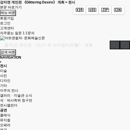
강지연 개인전 《Glittering Desire》 개최 > 전시
본문 바로가기
🇰🇷
🇺🇸
🇯🇵
🇨🇳
메뉴 버튼
회원가입
로그인
고객센터
자주묻는 질문
1:1문의
윤지선 개인전 《도시 속 스마일미러볼》 개최
검색 버튼
'가우디: 서울에서 다시 태어나다' 개막
NAVIGATION
예술사진전 《RE: Image — Photography as Art Object》 개최
전시
유진실 개인전 《리듬의 풍경》 개최
미술
사진
최형인 개인전 《서로의 자리》 개최
디자인
기타
'파인캐릭터 2026', DDP서 11월 개최
이주의 전시
갤러리ㆍ미술관 소식
김소정•홍우진 2인전 《모래 가득 쥔 손》 개최
석ㆍ박사학위 청구전
전시캘린더
강민서·송이현진 2인전 《Fabricated Narratives 》 개최
공연
권민철 개인전 《완벽한 날씨(The Perfect Weather)》 개최
클래식
뮤지컬
6인의 그룹전 《뉴홉》 개최
오페라