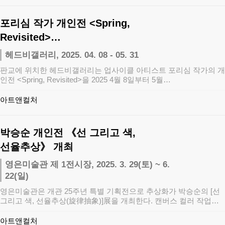
포리심 작가 개인전 <Spring,
Revisited>…
헤드비갤러리, 2025. 04. 08 - 05. 31
판교에 위치한 헤드비갤러리는 업사이클 아티스트 포리심 작가의 개
인전 <Spring, Revisited>을 2025 4월 8일부터 5월…
아트앤컬처
박승순 개인전 《선 그리고 색,
선율추상》 개최
영은미술관 제 1전시장, 2025. 3. 29(토) ~ 6.
22(일)
영은미술관은 개관 25주년 특별 기획전으로 추상화가 박승순의 [선
그리고 색, 선율추상(旋律抽象)]展을 개최한다. 캔버스 컬러 작업들
과 나무 꼴…
아트앤컬처