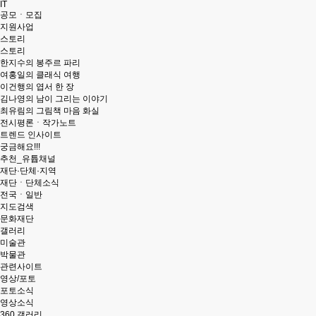
IT
공모ㆍ모집
지원사업
스토리
스토리
한지수의 봉주르 파리
여홍일의 클래식 여행
이건행의 엽서 한 장
김나영의 남이 그리는 이야기
최유림의 그림책 마음 화실
전시평론ㆍ작가노트
트렌드 인사이트
궁금해요!!!
추천_유튭채널
재단·단체·지역
재단ㆍ단체소식
전국ㆍ일반
지도검색
문화재단
갤러리
미술관
박물관
관련사이트
영상/포토
포토소식
영상소식
360 갤러리