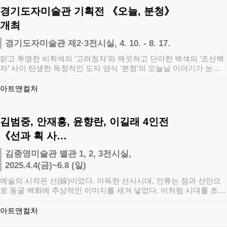
경기도자미술관 기획전 《오늘, 분청》
개최
경기도자미술관 제2·3전시실, 4. 10. - 8. 17.
맑고 투명한 비취색의 ‘고려청자’와 깨끗하고 단아한 백색의 ‘조선백
자’ 사이 탄생한 독창적인 도자 양식 ‘분청’의 오늘날 이야기가 눈앞
에 펼쳐진…
아트앤컬처
김범중, 안재홍, 윤향란, 이길래 4인전
《선과 획 사…
김종영미술관 별관 1, 2, 3전시실,
2025.4.4(금)~6.8 (일)
예술의 시작은 선(線)이었다. 아득한 선사시대, 인류는 점과 선만으
로 동굴 벽화에 추상적인 이미지를 새겨 넣었다. 이처럼 시대를 초월
하여 미술의…
아트앤컬처