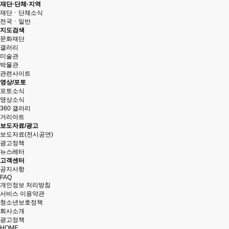
재단·단체·지역
재단ㆍ단체소식
전국ㆍ일반
지도검색
문화재단
갤러리
미술관
박물관
관련사이트
영상/포토
포토소식
영상소식
360 갤러리
거리아트
보도자료/광고
보도자료(전시공연)
광고정책
뉴스레터
고객센터
공지사항
FAQ
개인정보 처리방침
서비스 이용약관
청소년보호정책
회사소개
광고정책
HOME