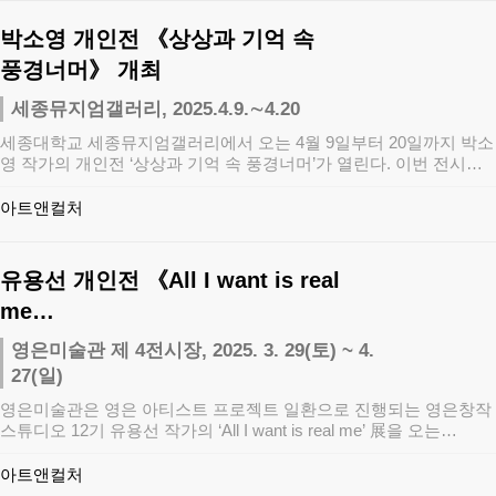
박소영 개인전 《상상과 기억 속
풍경너머》 개최
세종뮤지엄갤러리, 2025.4.9.∼4.20
세종대학교 세종뮤지엄갤러리에서 오는 4월 9일부터 20일까지 박소
영 작가의 개인전 ‘상상과 기억 속 풍경너머’가 열린다. 이번 전시는
세종뮤지엄…
아트앤컬처
유용선 개인전 《All I want is real
me…
영은미술관 제 4전시장, 2025. 3. 29(토) ~ 4.
27(일)
영은미술관은 영은 아티스트 프로젝트 일환으로 진행되는 영은창작
스튜디오 12기 유용선 작가의 ‘All I want is real me’ 展을 오는…
아트앤컬처