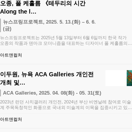
오종, 폴 케홀름 《테두리의 시간
Along the l…
뉴스프링프로젝트, 2025. 5. 13.(화) – 6. 6.
(금)
뉴스프링프로젝트는 2025년 5월 13일부터 6월 6일까지 한국 작가
오종의 작품과 덴마크 모더니즘을 대표하는 디자이너 폴 케홀름의
가구로 구성…
아트앤컬처
이두원, 뉴욕 ACA Galleries 개인전
개최 및…
ACA Galleries, 2025. 04. 08(화) - 05. 31(토)
2023년 런던 사치갤러리 개인전, 2024년 부산 비엔날레 참여로 미술
계 주목독창적인 화풍으로 국내외 미술계의 이목을 집중시키고 있는
이두원 …
아트앤컬처