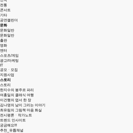
연극
김보경, 서민정 2인전 《두 개의 달》 개최
전통
콘서트
성서 개인전 《Frozenism: The Frozen Archive》 개최
기타
우창훈 개인전 《형상과 중첩》 개최…보이지 않는 세계의 생성과
공연캘린더
문화
김인 개인전 《No Reason》 개최
문화일반
문화일반
2026 경기도자비엔날레 국제공모전 대상작에 데이비드 라우어의 
출판
영화
엔터
스포츠/게임
광고/마케팅
IT
공모ㆍ모집
지원사업
스토리
스토리
한지수의 봉주르 파리
여홍일의 클래식 여행
이건행의 엽서 한 장
김나영의 남이 그리는 이야기
최유림의 그림책 마음 화실
전시평론ㆍ작가노트
트렌드 인사이트
궁금해요!!!
추천_유튭채널