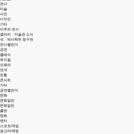
전시
미술
사진
디자인
기타
이주의 전시
갤러리ㆍ미술관 소식
석ㆍ박사학위 청구전
전시캘린더
공연
클래식
뮤지컬
오페라
연극
전통
콘서트
기타
공연캘린더
문화
문화일반
문화일반
출판
영화
엔터
스포츠/게임
광고/마케팅