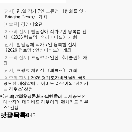
[전시]
한.일 작가 7인 교류전 《평화를 잇다
(Bridging Peae)》 개최
[미술관]
경인미술관
[이주의 전시]
발달장애 작가 7인 융복합 전
시 《2026 렁트멍 : 언리미티드》 개최
[전시]
발달장애 작가 7인 융복합 전시
《2026 렁트멍 : 언리미티드》 개최
[이주의 전시]
프랭크 개인전 《베를린》 개
최
[전시]
프랭크 개인전 《베를린》 개최
[이주의 전시]
2026 경기도자비엔날레 국제
공모전 대상작에 데이비드 라우어의 ‘펀치카
드 하우스’ 선정
ⓒ 아트앤컬쳐 - 문화예술신문
[전시]
2026 경기도자비엔날레 국제공모전
대상작에 데이비드 라우어의 ‘펀치카드 하우
스’ 선정
댓글목록
0
최신글이 없습니다.