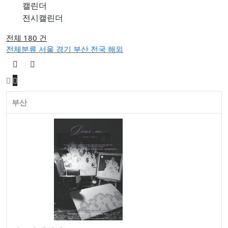
캘린더
'파인캐릭터 2026', DDP서 11월 개최
전시캘린더
김소정•홍우진 2인전 《모래 가득 쥔 손》 개최
전체 180 건
강민서·송이현진 2인전 《Fabricated Narratives 》 개최
전체분류
서울
경기
부산
전국
해외
권민철 개인전 《완벽한 날씨(The Perfect Weather)》 개최
6인의 그룹전 《뉴홉》 개최
김보경, 서민정 2인전 《두 개의 달》 개최
부산
성서 개인전 《Frozenism: The Frozen Archive》 개최
우창훈 개인전 《형상과 중첩》 개최…보이지 않는 세계의 생
김인 개인전 《No Reason》 개최
2026 경기도자비엔날레 국제공모전 대상작에 데이비드 라우어