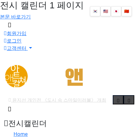
전시 캘린더 1 페이지
🇰🇷
🇺🇸
🇯🇵
🇨🇳
본문 바로가기
메
뉴
회원가입
버
로그인
튼
고객센터
윤지선 개인전 《도시 속 스마일미러볼》 개최
검
'가우디: 서울에서 다시 태어나다' 개막
색
예술사진전 《RE: Image — Photography as Art Object》 
버
전시캘린더
튼
유진실 개인전 《리듬의 풍경》 개최
Home
최형인 개인전 《서로의 자리》 개최