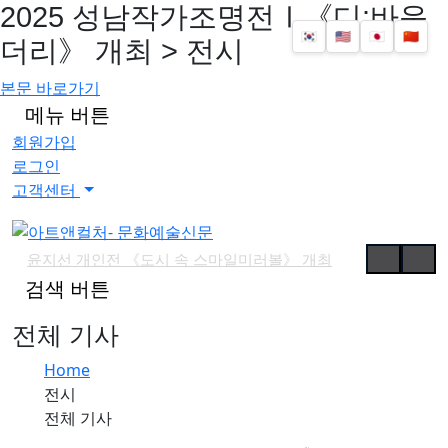
2025 성남작가조명전Ⅰ《디:바운
🇰🇷
🇺🇸
🇯🇵
🇨🇳
더리》 개최 > 전시
본문 바로가기
메뉴 버튼
회원가입
로그인
고객센터
윤지선 개인전 《도시 속 스마일미러볼》 개최
검색 버튼
'가우디: 서울에서 다시 태어나다' 개막
예술사진전 《RE: Image — Photography as Art Object》 개최
전체 기사
유진실 개인전 《리듬의 풍경》 개최
Home
최형인 개인전 《서로의 자리》 개최
전시
'파인캐릭터 2026', DDP서 11월 개최
전체 기사
김소정•홍우진 2인전 《모래 가득 쥔 손》 개최