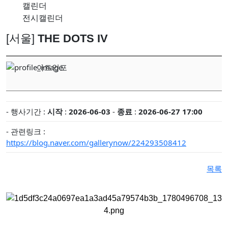
캘린더
'파인캐릭터 2026', DDP서 11월 개최
전시캘린더
김소정•홍우진 2인전 《모래 가득 쥔 손》 개최
[서울]
THE DOTS IV
강민서·송이현진 2인전 《Fabricated Narratives 》 개최
권민철 개인전 《완벽한 날씨(The Perfect Weather)》 개최
아트인포
6인의 그룹전 《뉴홉》 개최
김보경, 서민정 2인전 《두 개의 달》 개최
성서 개인전 《Frozenism: The Frozen Archive》 개최
- 행사기간 :
시작
:
2026-06-03
-
종료
:
2026-06-27 17:00
우창훈 개인전 《형상과 중첩》 개최…보이지 않는 세계의 생
- 관련링크 :
김인 개인전 《No Reason》 개최
https://blog.naver.com/gallerynow/224293508412
2026 경기도자비엔날레 국제공모전 대상작에 데이비드 라우어
목록