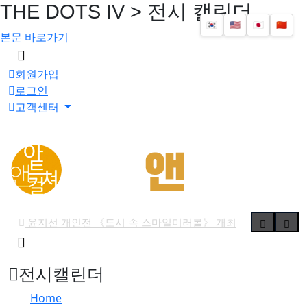
THE DOTS IV > 전시 캘린더
🇰🇷
🇺🇸
🇯🇵
🇨🇳
본문 바로가기
메
뉴
회원가입
버
로그인
튼
고객센터
윤지선 개인전 《도시 속 스마일미러볼》 개최
검
'가우디: 서울에서 다시 태어나다' 개막
색
예술사진전 《RE: Image — Photography as Art Object》 
버
전시캘린더
튼
유진실 개인전 《리듬의 풍경》 개최
Home
최형인 개인전 《서로의 자리》 개최