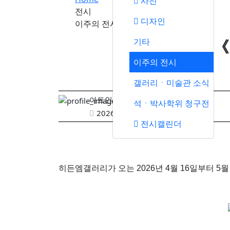
사진
전시
디자인
이주의 전시
기타
최혜연 개인전 《
이주의 전시
갤러리ㆍ미술관 소식
아트인포
석ㆍ박사학위 청구전
2026-04-15 12:43
전시캘린더
히든엠갤러리가 오는 2026년 4월 16일부터 5