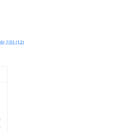
6)
기타 (12)
까
가