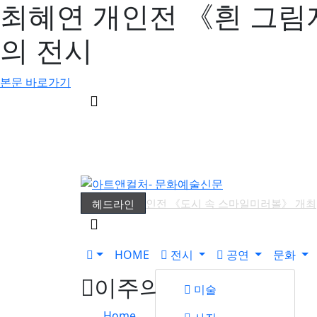
최혜연 개인전 《흰 그림
의 전시
본문 바로가기
메
뉴
버
튼
윤지선 개인전 《도시 속 스마일미러볼》 개최
헤드라인
검
유진실 개인전 《리듬의 풍경》 개최
최형
색
김소정•홍우진 2인전 《모래 가득 쥔 손》 개
버
HOME
전시
공연
문화
튼
권민철 개인전 《완벽한 날씨(The Perfect Wea
이주의 전시
성서 개인전 《Frozenism: The Frozen Archi
미술
김인 개인전 《No Reason》 개최
202
Home