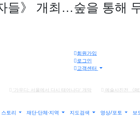
자들》 개최…숲을 통해 무
회원가입
로그인
고객센터
'가우디: 서울에서 다시 태어나다' 개막
예술사진전 《RE: Im
인 개인전 《서로의 자리》 개최
'파인캐릭터 2026', DDP서 
최
강민서·송이현진 2인전 《Fabricated Narratives 》 개최
스토리
재단·단체·지역
지도검색
영상/포토
보
ther)》 개최
6인의 그룹전 《뉴홉》 개최
김보경, 서민정
ve》 개최
우창훈 개인전 《형상과 중첩》 개최…보이지 않는 
6 경기도자비엔날레 국제공모전 대상작에 데이비드 라우어의 ‘펀치카드