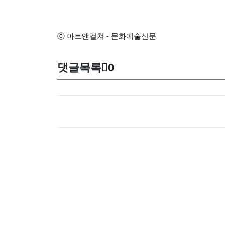
ⓒ 아트앤컬쳐 - 문화예술신문
댓글목록
0