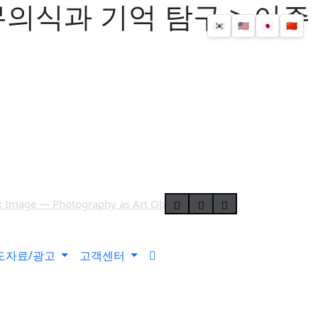
의식과 기억 탐구 > 이주
🇰🇷
🇺🇸
🇯🇵
🇨🇳
age — Photography as Art Object》 개최
11월 개최
도자료/광고
고객센터
 2인전 《두 개의 달》 개최
세계의 생성과 에너지를 회화로 풀어내다
 하우스’ 선정