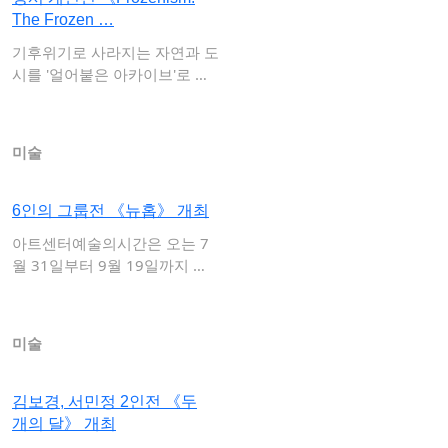
The Frozen …
기후위기로 사라지는 자연과 도
시를 '얼어붙은 아카이브'로 기
록하다뉴욕을 …
미술
6인의 그룹전 《뉴홉》 개최
아트센터예술의시간은 오는 7
월 31일부터 9월 19일까지 전
시 《뉴홉(A…
미술
김보경, 서민정 2인전 《두
개의 달》 개최