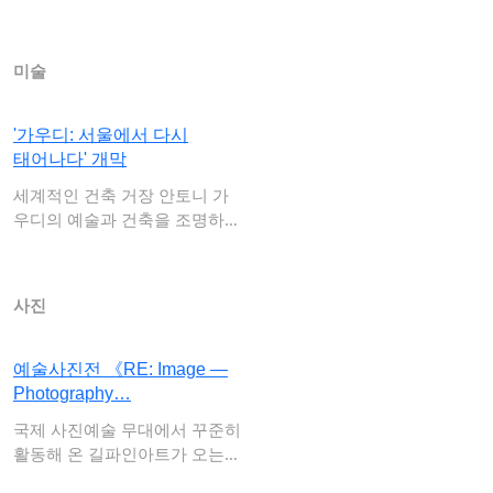
까지 얼리버…
미술
'가우디: 서울에서 다시
태어나다' 개막
세계적인 건축 거장 안토니 가
우디의 예술과 건축을 조명하는
가우디재단 공…
사진
예술사진전 《RE: Image —
Photography…
국제 사진예술 무대에서 꾸준히
활동해 온 길파인아트가 오는 7
월 31일부…