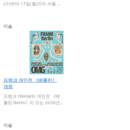
(수)부터 17일(월)까지 서울 종
로구 갤러…
미술
프랭크 개인전 《베를린》
개최
프랭크 FRANK의 개인전 《베
를린 Berlin》이 오는 2026년 8
월…
미술