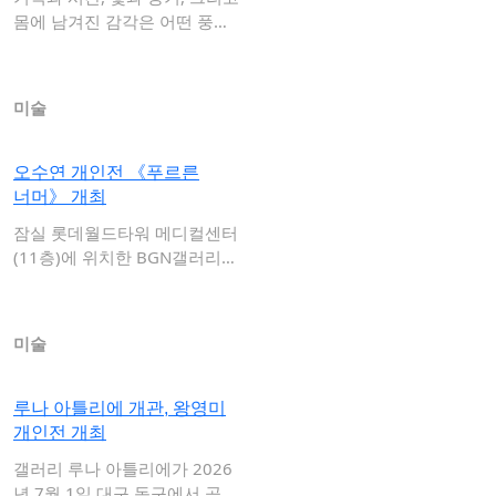
몸에 남겨진 감각은 어떤 풍경
으로 다시…
미술
오수연 개인전 《푸르른
너머》 개최
잠실 롯데월드타워 메디컬센터
(11층)에 위치한 BGN갤러리는
오수연 개인…
미술
루나 아틀리에 개관, 왕영미
개인전 개최
갤러리 루나 아틀리에가 2026
년 7월 1일 대구 동구에서 공식