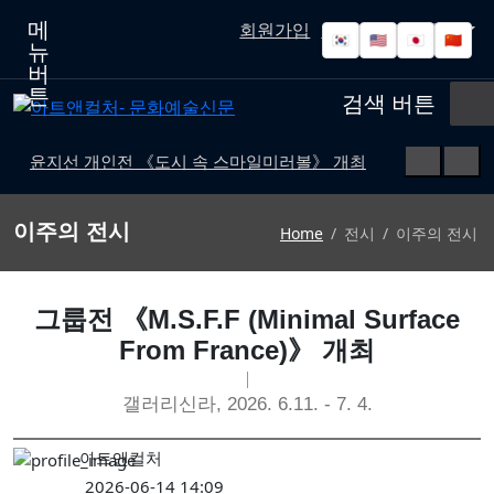
메
회원가입
로그인
고객센터
🇰🇷
🇺🇸
🇯🇵
🇨🇳
뉴
버
튼
검색 버튼
윤지선 개인전 《도시 속 스마일미러볼》 개최
'가우디: 서울에서 다시 태어나다' 개막
예술사진전 《RE: Image — Photography as Art Object》 개최
이주의 전시
Home
전시
이주의 전시
유진실 개인전 《리듬의 풍경》 개최
최형인 개인전 《서로의 자리》 개최
그룹전 《M.S.F.F (Minimal Surface
'파인캐릭터 2026', DDP서 11월 개최
From France)》 개최
김소정•홍우진 2인전 《모래 가득 쥔 손》 개최
강민서·송이현진 2인전 《Fabricated Narratives 》 개최
갤러리신라, 2026. 6.11. - 7. 4.
권민철 개인전 《완벽한 날씨(The Perfect Weather)》 개최
아트앤컬처
6인의 그룹전 《뉴홉》 개최
2026-06-14 14:09
김보경, 서민정 2인전 《두 개의 달》 개최