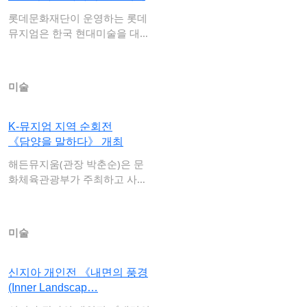
롯데문화재단이 운영하는 롯데
뮤지엄은 한국 현대미술을 대표
하는 거장 이강소…
미술
K-뮤지엄 지역 순회전
《담양을 말하다》 개최
해든뮤지움(관장 박춘순)은 문
화체육관광부가 주최하고 사단
법인 한국박물관협…
미술
신지아 개인전 《내면의 풍경
(Inner Landscap…