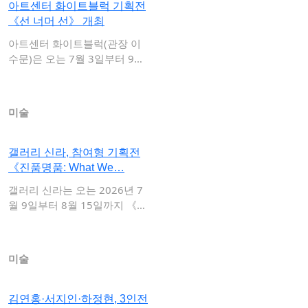
아트센터 화이트블럭 기획전
《선 너머 선》 개최
아트센터 화이트블럭(관장 이
수문)은 오는 7월 3일부터 9월
27일까지 …
미술
갤러리 신라, 참여형 기획전
《진품명품: What We…
갤러리 신라는 오는 2026년 7
월 9일부터 8월 15일까지 《진
품명품 …
미술
김연홍·서지인·하정현, 3인전