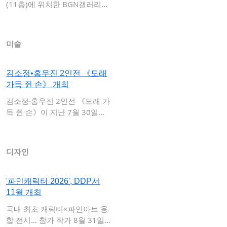
(11층)에 위치한 BGN갤러리는
최형인 개인…
미술
김소정•홍우진 2인전 《모래
가득 쥔 손》 개최
김소정·홍우진 2인전 《모래 가
득 쥔 손》이 지난 7월 30일부
터 오는 …
디자인
'파인캐릭터 2026', DDP서
11월 개최
국내 최초 캐릭터×파인아트 융
합 전시… 참가 작가 8월 31일