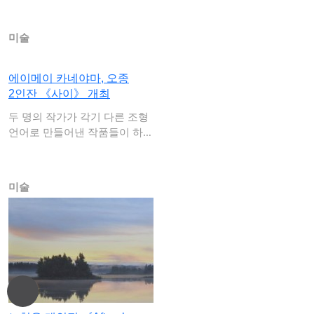
미술
에이메이 카네야마, 오종
2인잔 《사이》 개최
두 명의 작가가 각기 다른 조형
언어로 만들어낸 작품들이 하나
의 공간에서…
미술