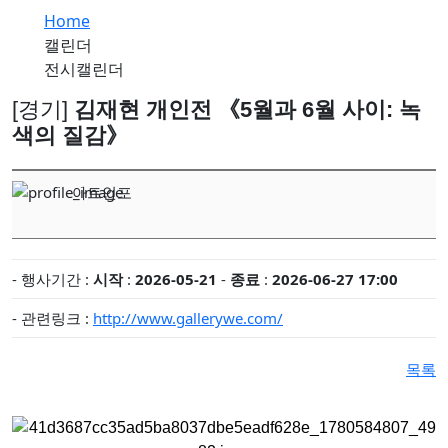
유진실 개인전 《리듬의 풍경》 개최
Home
최형인 개인전 《서로의 자리》 개최
캘린더
'파인캐릭터 2026', DDP서 11월 개최
전시캘린더
김소정•홍우진 2인전 《모래 가득 쥔 손》 개최
[경기]
김재현 개인전 《5월과 6월 사이: 녹
강민서·송이현진 2인전 《Fabricated Narratives 》 개최
색의 질감》
권민철 개인전 《완벽한 날씨(The Perfect Weather)》 개최
6인의 그룹전 《뉴홉》 개최
아트인포
김보경, 서민정 2인전 《두 개의 달》 개최
성서 개인전 《Frozenism: The Frozen Archive》 개최
우창훈 개인전 《형상과 중첩》 개최…보이지 않는 세계의 생성
- 행사기간 :
시작
:
2026-05-21
-
종료
:
2026-06-27 17:00
김인 개인전 《No Reason》 개최
- 관련링크 :
http://www.gallerywe.com/
2026 경기도자비엔날레 국제공모전 대상작에 데이비드 라우어의
목록