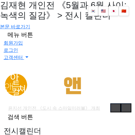
김재현 개인전 《5월과 6월 사이:
🇰🇷
🇺🇸
🇯🇵
🇨🇳
녹색의 질감》 > 전시 캘린더
본문 바로가기
메뉴 버튼
회원가입
로그인
고객센터
윤지선 개인전 《도시 속 스마일미러볼》 개최
검색 버튼
'가우디: 서울에서 다시 태어나다' 개막
예술사진전 《RE: Image — Photography as Art Object》 개최
전시캘린더