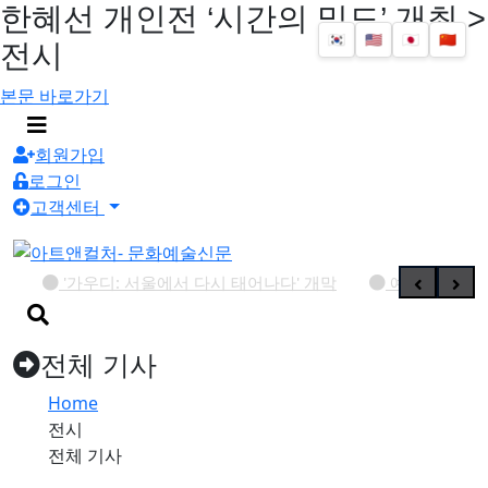
한혜선 개인전 ‘시간의 밀도’ 개최 >
🇰🇷
🇺🇸
🇯🇵
🇨🇳
전시
본문 바로가기
메
뉴
회원가입
버
로그인
튼
고객센터
'가우디: 서울에서 다시 태어나다' 개막
예술사진전 《RE: Image
검
색
버
전체 기사
튼
Home
전시
전체 기사